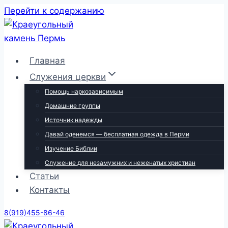
Перейти к содержанию
Главная
Служения церкви
Помощь наркозависимым
Домашние группы
Источник надежды
Давай оденемся — бесплатная одежда в Перми
Изучение Библии
Служение для незамужних и неженатых христиан
Статьи
Контакты
8(919)455-86-46