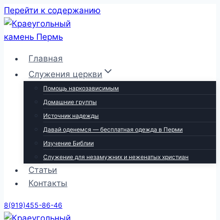
Перейти к содержанию
Главная
Служения церкви
Помощь наркозависимым
Домашние группы
Источник надежды
Давай оденемся — бесплатная одежда в Перми
Изучение Библии
Служение для незамужних и неженатых христиан
Статьи
Контакты
8(919)455-86-46